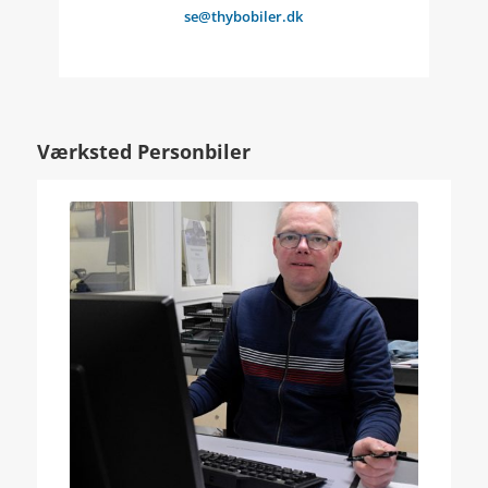
se@thybobiler.dk
Værksted Personbiler