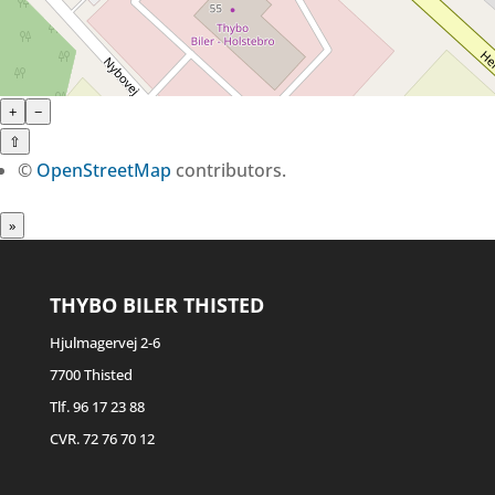
+
−
⇧
©
OpenStreetMap
contributors.
»
THYBO BILER THISTED
Hjulmagervej 2-6
7700 Thisted
Tlf. 96 17 23 88
CVR. 72 76 70 12