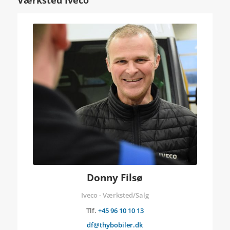
Værksted Iveco
Donny Filsø
Iveco - Værksted/Salg
Tlf.
+45 96 10 10 13
df@thybobiler.dk