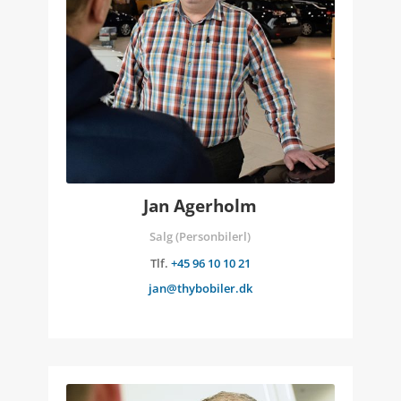
Jan Agerholm
Salg (Personbilerl)
Tlf.
+45 96 10 10 21
jan@thybobiler.dk