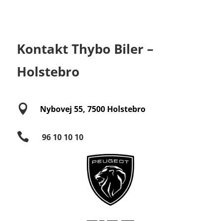
Kontakt Thybo Biler –
Holstebro

Nybovej 55,
7500 Holstebro

96 10 10 10