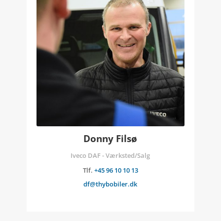
Donny Filsø
Iveco DAF - Værksted/Salg
Tlf.
+45 96 10 10 13
df@thybobiler.dk