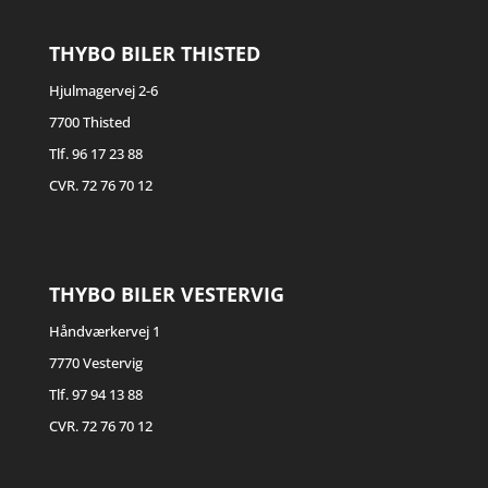
THYBO BILER THISTED
Hjulmagervej 2-6
7700 Thisted
Tlf. 96 17 23 88
CVR. 72 76 70 12
THYBO BILER VESTERVIG
Håndværkervej 1
7770 Vestervig
Tlf. 97 94 13 88
CVR. 72 76 70 12