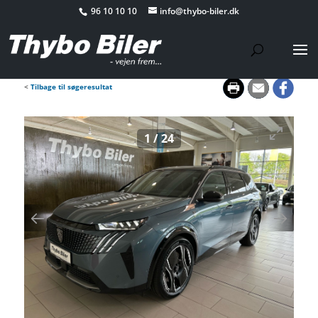
96 10 10 10
info@thybo-biler.dk
<
Tilbage til søgeresultat
1
/
24