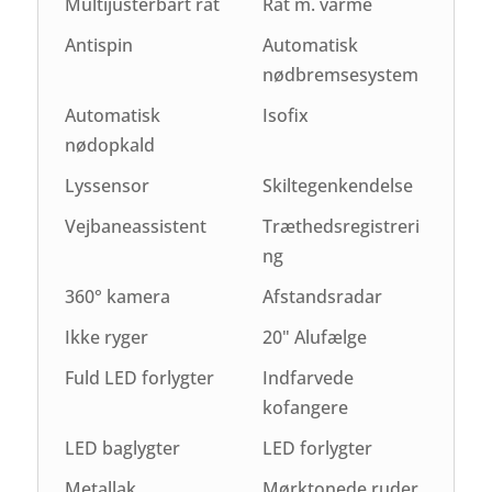
Multijusterbart rat
Rat m. varme
Antispin
Automatisk
nødbremsesystem
Automatisk
Isofix
nødopkald
Lyssensor
Skiltegenkendelse
Vejbaneassistent
Træthedsregistreri
ng
360° kamera
Afstandsradar
Ikke ryger
20" Alufælge
Fuld LED forlygter
Indfarvede
kofangere
LED baglygter
LED forlygter
Metallak
Mørktonede ruder