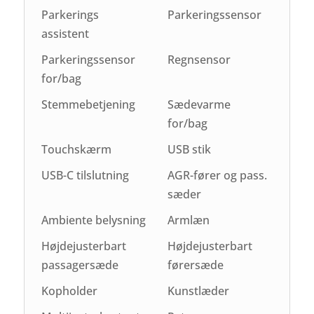
Parkerings
Parkeringssensor
assistent
Parkeringssensor
Regnsensor
for/bag
Stemmebetjening
Sædevarme
for/bag
Touchskærm
USB stik
USB-C tilslutning
AGR-fører og pass.
sæder
Ambiente belysning
Armlæn
Højdejusterbart
Højdejusterbart
passagersæde
førersæde
Kopholder
Kunstlæder