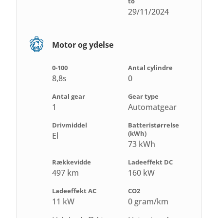
to
29/11/2024
Motor og ydelse
0-100
Antal cylindre
8,8s
0
Antal gear
Gear type
1
Automatgear
Drivmiddel
Batteristørrelse
(kWh)
El
73 kWh
Rækkevidde
Ladeeffekt DC
497 km
160 kW
Ladeeffekt AC
CO2
11 kW
0 gram/km