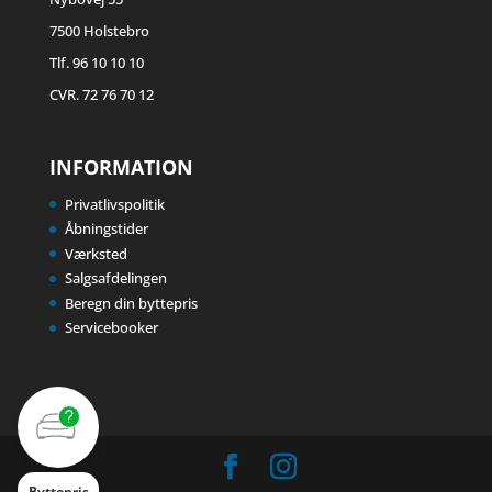
7500 Holstebro
Tlf. 96 10 10 10
CVR. 72 76 70 12
INFORMATION
Privatlivspolitik
Åbningstider
Værksted
Salgsafdelingen
Beregn din byttepris
Servicebooker
Byttepris