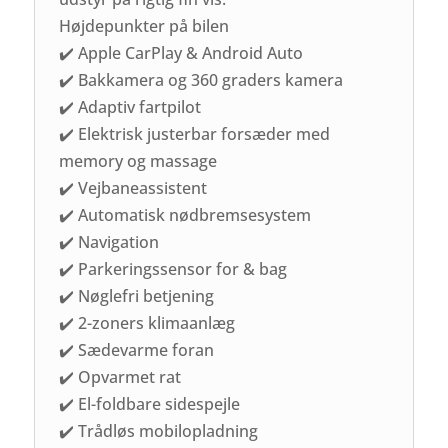
Højdepunkter på bilen
✔️ Apple CarPlay & Android Auto
✔️ Bakkamera og 360 graders kamera
✔️ Adaptiv fartpilot
✔️ Elektrisk justerbar forsæder med
memory og massage
✔️ Vejbaneassistent
✔️ Automatisk nødbremsesystem
✔️ Navigation
✔️ Parkeringssensor for & bag
✔️ Nøglefri betjening
✔️ 2-zoners klimaanlæg
✔️ Sædevarme foran
✔️ Opvarmet rat
✔️ El-foldbare sidespejle
✔️ Trådløs mobilopladning