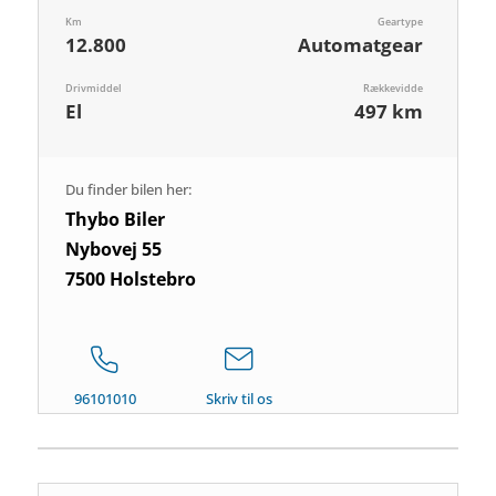
Km
Geartype
12.800
Automatgear
Drivmiddel
Rækkevidde
El
497 km
Du finder bilen her:
Thybo Biler
Nybovej 55
7500 Holstebro
96101010
Skriv til os