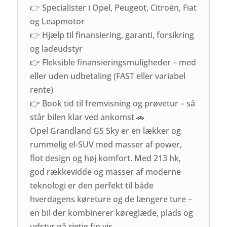
👉 Specialister i Opel, Peugeot, Citroën, Fiat
og Leapmotor
👉 Hjælp til finansiering, garanti, forsikring
og ladeudstyr
👉 Fleksible finansieringsmuligheder – med
eller uden udbetaling (FAST eller variabel
rente)
👉 Book tid til fremvisning og prøvetur – så
står bilen klar ved ankomst 🚗
Opel Grandland GS Sky er en lækker og
rummelig el-SUV med masser af power,
flot design og høj komfort. Med 213 hk,
god rækkevidde og masser af moderne
teknologi er den perfekt til både
hverdagens køreture og de længere ture –
en bil der kombinerer køreglæde, plads og
udstyr på rigtig fin vis.