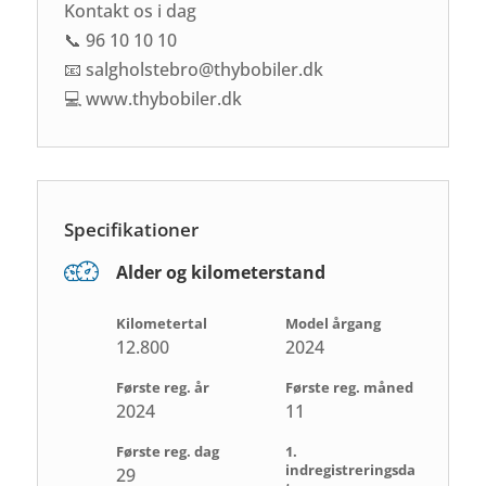
Kontakt os i dag
📞 96 10 10 10
📧 salgholstebro@thybobiler.dk
💻 www.thybobiler.dk
Specifikationer
Alder og kilometerstand
Kilometertal
Model årgang
12.800
2024
Første reg. år
Første reg. måned
2024
11
Første reg. dag
1.
indregistreringsda
29