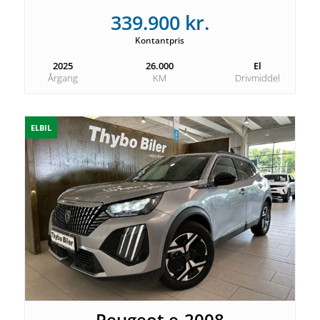
339.900 kr.
Kontantpris
2025
26.000
El
Årgang
KM
Drivmiddel
ELBIL
Peugeot e-2008