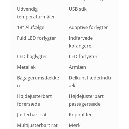
Udvendig
USB stik
temperaturmåler
18" Alufælge
Adaptive forlygter
Fuld LED forlygter
Indfarvede
kofangere
LED baglygter
LED forlygter
Metallak
Armlæn
Bagagerumsdække
Delkunstlæderindtr
n
æk
Højdejusterbart
Højdejusterbart
førersæde
passagersæde
Justerbart rat
Kopholder
Multijusterbart rat
Mørk