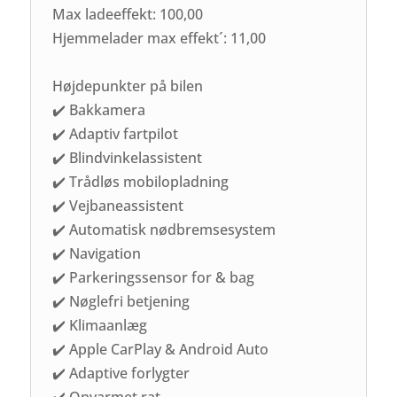
Max ladeeffekt: 100,00
Hjemmelader max effekt´: 11,00
Højdepunkter på bilen
✔️ Bakkamera
✔️ Adaptiv fartpilot
✔️ Blindvinkelassistent
✔️ Trådløs mobilopladning
✔️ Vejbaneassistent
✔️ Automatisk nødbremsesystem
✔️ Navigation
✔️ Parkeringssensor for & bag
✔️ Nøglefri betjening
✔️ Klimaanlæg
✔️ Apple CarPlay & Android Auto
✔️ Adaptive forlygter
✔️ Opvarmet rat