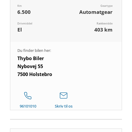
Km
Geartype
6.500
Automatgear
Drivmiddel
Rækkevidde
El
403 km
Du finder bilen her:
Thybo Biler
Nybovej 55
7500 Holstebro
96101010
Skriv til os