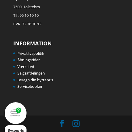
7500 Holstebro
Tlf. 96 10 10 10
CVR. 72 76 70 12
INFORMATION
Privatlivspolitik
Åbningstider
Værksted
Salgsafdelingen
Beregn din byttepris
Servicebooker
Byttepris