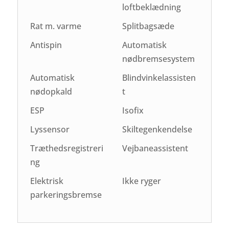
loftbeklædning
Rat m. varme
Splitbagsæde
Antispin
Automatisk
nødbremsesystem
Automatisk
Blindvinkelassisten
nødopkald
t
ESP
Isofix
Lyssensor
Skiltegenkendelse
Træthedsregistreri
Vejbaneassistent
ng
Elektrisk
Ikke ryger
parkeringsbremse