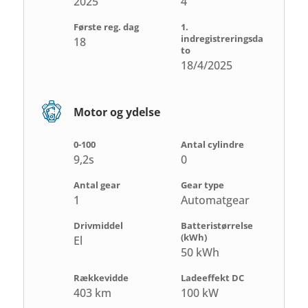
2025
4
Første reg. dag
1.
indregistreringsda
18
to
18/4/2025
Motor og ydelse
0-100
Antal cylindre
9,2s
0
Antal gear
Gear type
1
Automatgear
Drivmiddel
Batteristørrelse
(kWh)
El
50 kWh
Rækkevidde
Ladeeffekt DC
403 km
100 kW