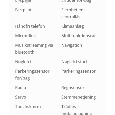
El-spejle
Elruder for/bag
Fartpilot
Fjernbetjent
centrallås
Håndfri telefon
Klimaanlæg
Mirror link
Multifunktionsrat
Musikstreaming via
Navigation
bluetooth
Nøglefri
Nøglefri start
Parkeringssensor
Parkeringssensor
for/bag
Radio
Regnsensor
Servo
Stemmebetjening
Touchskærm
Trådløs
mobilopladning