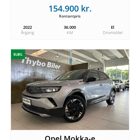
154.900 kr.
Kontantpris
2022
36.000
El
Årgang
KM
Drivmiddel
ELBIL
Opel Mokka-e