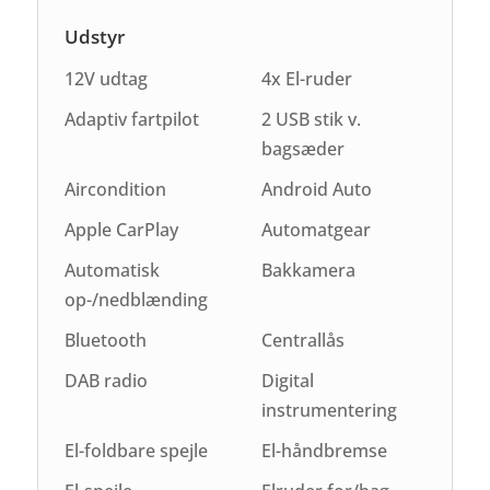
Udstyr
12V udtag
4x El-ruder
Adaptiv fartpilot
2 USB stik v.
bagsæder
Aircondition
Android Auto
Apple CarPlay
Automatgear
Automatisk
Bakkamera
op-/nedblænding
Bluetooth
Centrallås
DAB radio
Digital
instrumentering
El-foldbare spejle
El-håndbremse