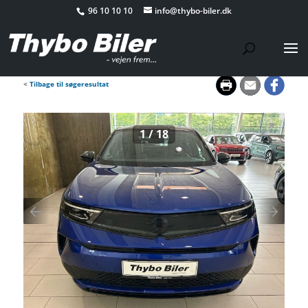
96 10 10 10
info@thybo-biler.dk
<
Tilbage til søgeresultat
1
/
18