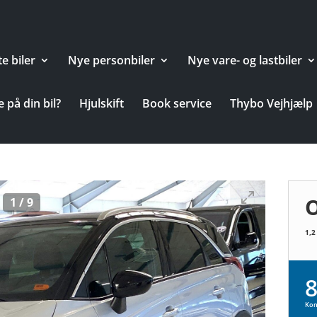
e biler
Nye personbiler
Nye vare- og lastbiler
 på din bil?
Hjulskift
Book service
Thybo Vejhjælp
O
1
/
9
1,2
8
Kon