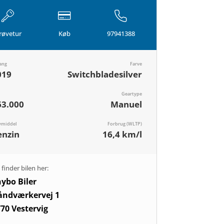
røvetur
Køb
97941388
ang
Farve
019
Switchbladesilver
Geartype
63.000
Manuel
vmiddel
Forbrug (WLTP)
enzin
16,4 km/l
finder bilen her:
ybo Biler
åndværkervej 1
70 Vestervig