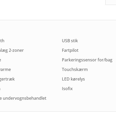
oth
USB stik
nlæg 2-zoner
Fartpilot
e
Parkeringssensor for/bag
 varme
Touchskærm
ertræk
LED kørelys
n
Isofix
re undervognsbehandlet