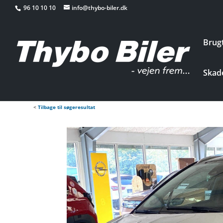
96 10 10 10
info@thybo-biler.dk
Brugt
Skade
<
Tilbage til søgeresultat