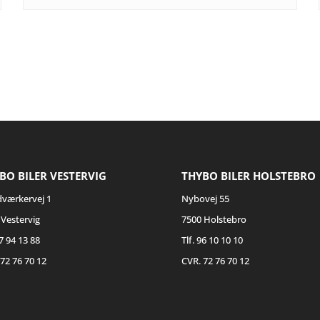
BO BILER VESTERVIG
THYBO BILER HOLSTEBRO
værkervej 1
Nybovej 55
 Vestervig
7500 Holstebro
97 94 13 88
Tlf. 96 10 10 10
72 76 70 12
CVR. 72 76 70 12