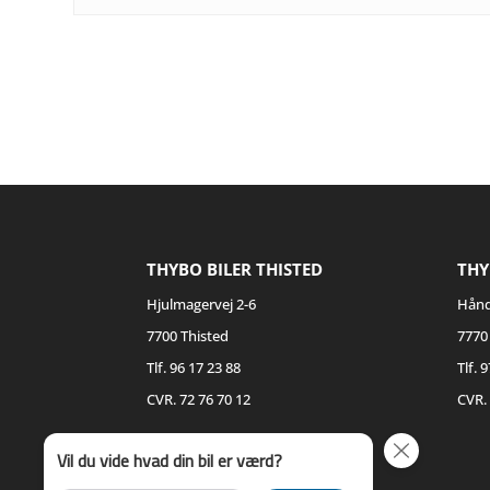
THYBO BILER THISTED
THY
Hjulmagervej 2-6
Hånd
7700 Thisted
7770
Tlf. 96 17 23 88
Tlf. 
CVR. 72 76 70 12
CVR. 
Vil du vide hvad din bil er værd?