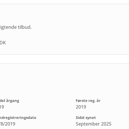
ligtende tilbud.
.DK
el årgang
Første reg. år
19
2019
indregistreringsdato
Sidst synet
/8/2019
September 2025