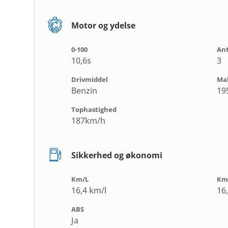
Motor og ydelse
0-100
Ant
10,6s
3
Drivmiddel
Ma
Benzin
19
Tophastighed
187km/h
Sikkerhed og økonomi
Km/L
Km
16,4 km/l
16
ABS
Ja