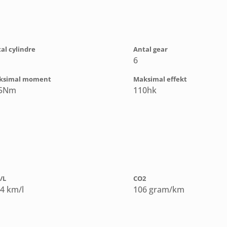
al cylindre
Antal gear
6
ksimal moment
Maksimal effekt
5Nm
110hk
/L
CO2
,4 km/l
106 gram/km