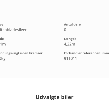
ve
Antal døre
itchbladesilver
0
jde
Længde
61m
4,22m
koblingsvægt uden bremser
Forhandler referencenumm
0kg
911011
Udvalgte biler