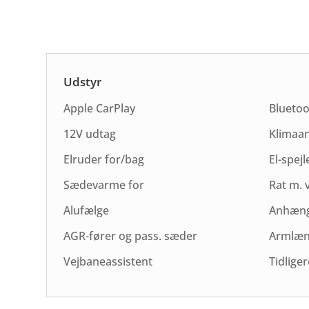
Udstyr
Apple CarPlay
Blueto
12V udtag
Klimaa
Elruder for/bag
El-spejl
Sædevarme for
Rat m.
Alufælge
Anhæng
AGR-fører og pass. sæder
Armlæ
Vejbaneassistent
Tidlige