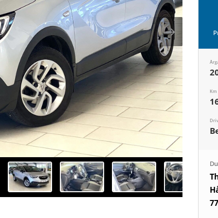
P
Årg
2
Km
1
Dri
B
Du 
Th
H
77