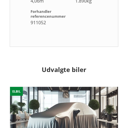
4,06m
1.890kg
Forhandler
referencenummer
911052
Udvalgte biler
ELBIL