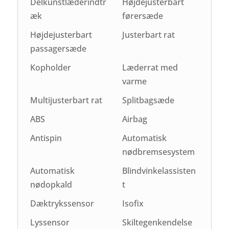
Delkunstlæderindtr
Højdejusterbart
æk
førersæde
Højdejusterbart
Justerbart rat
passagersæde
Kopholder
Læderrat med
varme
Multijusterbart rat
Splitbagsæde
ABS
Airbag
Antispin
Automatisk
nødbremsesystem
Automatisk
Blindvinkelassisten
nødopkald
t
Dæktrykssensor
Isofix
Lyssensor
Skiltegenkendelse