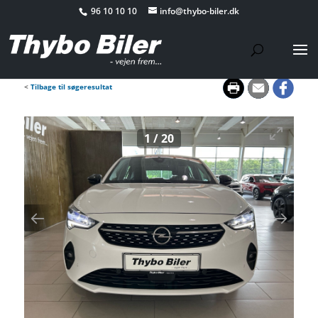
96 10 10 10
info@thybo-biler.dk
<
Tilbage til søgeresultat
1
/
20