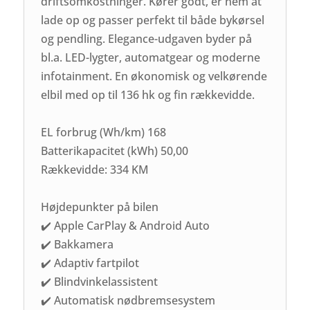
driftsomkostninger. Kører godt, er nem at
lade op og passer perfekt til både bykørsel
og pendling. Elegance-udgaven byder på
bl.a. LED-lygter, automatgear og moderne
infotainment. En økonomisk og velkørende
elbil med op til 136 hk og fin rækkevidde.
EL forbrug (Wh/km) 168
Batterikapacitet (kWh) 50,00
Rækkevidde: 334 KM
Højdepunkter på bilen
✔️ Apple CarPlay & Android Auto
✔️ Bakkamera
✔️ Adaptiv fartpilot
✔️ Blindvinkelassistent
✔️ Automatisk nødbremsesystem