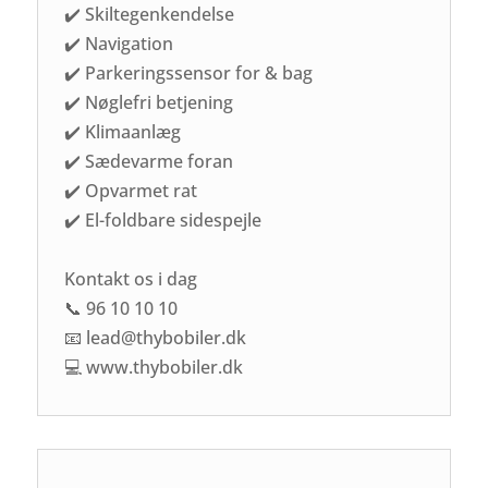
✔️ Skiltegenkendelse
✔️ Navigation
✔️ Parkeringssensor for & bag
✔️ Nøglefri betjening
✔️ Klimaanlæg
✔️ Sædevarme foran
✔️ Opvarmet rat
✔️ El-foldbare sidespejle
Kontakt os i dag
📞 96 10 10 10
📧 lead@thybobiler.dk
💻 www.thybobiler.dk