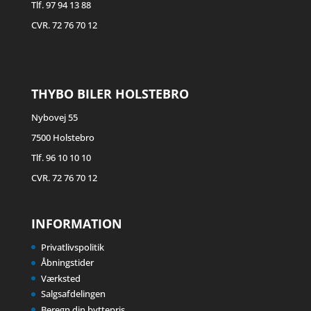
Tlf. 97 94 13 88
CVR. 72 76 70 12
THYBO BILER HOLSTEBRO
Nybovej 55
7500 Holstebro
Tlf. 96 10 10 10
CVR. 72 76 70 12
INFORMATION
Privatlivspolitik
Åbningstider
Værksted
Salgsafdelingen
Beregn din byttepris