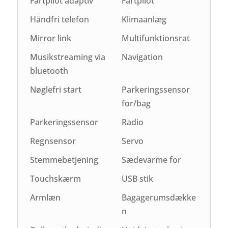
Fartpilot adaptiv
Fartpilot
Håndfri telefon
Klimaanlæg
Mirror link
Multifunktionsrat
Musikstreaming via
Navigation
bluetooth
Nøglefri start
Parkeringssensor
for/bag
Parkeringssensor
Radio
Regnsensor
Servo
Stemmebetjening
Sædevarme for
Touchskærm
USB stik
Armlæn
Bagagerumsdække
n