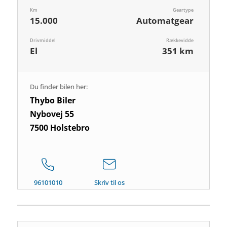
Km
Geartype
15.000
Automatgear
Drivmiddel
Rækkevidde
El
351 km
Du finder bilen her:
Thybo Biler
Nybovej 55
7500 Holstebro
96101010
Skriv til os