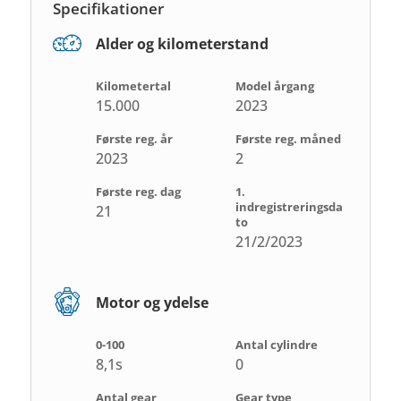
Specifikationer
Alder og kilometerstand
Kilometertal
Model årgang
15.000
2023
Første reg. år
Første reg. måned
2023
2
Første reg. dag
1.
indregistreringsda
21
to
21/2/2023
Motor og ydelse
0-100
Antal cylindre
8,1s
0
Antal gear
Gear type