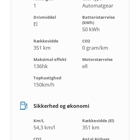
1
Automatgear
Drivmiddel
Batteristørrelse
(kWh)
El
50 kWh
Rækkevidde
CO2
351 km
0 gram/km
Maksimal effekt
Motorstørrelse
136hk
ell
Tophastighed
150km/h
Sikkerhed og økonomi
Km/L
Rækkevidde (El)
54,3 km/l
351 km
CO2
Antal Airbags